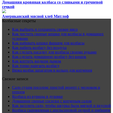
Домашняя кровяная колбаса со сливками и гречневой
сечкой
Американский мясной хлеб Митлоф
Колбасные секреты
Как выбрать и сохранить свежее мясо
Как чистить свиные кишки для колбасы в домашних
условиях
Как набивать кишки фаршем для колбасы
Как набить колбасу без воздуха
Как сделать насадку для колбасы своими руками
Как сделать домашнюю колбасу без кишок
Как коптить жидким дымом
Как тонко нарезать колбасу
Вязка колбас шпагатом в кольцо для копчения
Свежие записи
Сало сухим посолом: простой рецепт с чесноком и
перцем
Колбаса из курицы в духовке
Домашние свиные сосиски с копченым салом
Как засолить сало, чтобы шкурка была мягкой и вкусной
Колбаса сыровяленая с апельсиновой цедрой и имбирем