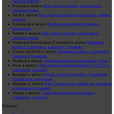
своими руками
Наталья
к записи
Как сделать насадку для колбасы
своими руками
Varek
к записи
Как сделать насадку для колбасы своими
руками
Александр
к записи
Колбаса из вареной курицы с
желатином
Temmy
к записи
Как сделать насадку для колбасы
своими руками
Анатолий Бигайдаров (Снежань)
к записи
Кровяная
колбаса с гречкой в домашних условиях
Степан НЕПАН
к записи
Кровяная колбаса с гречкой в
домашних условиях
Malikero
к записи
Домашняя колбаса в пищевой пленке
Иван
к записи
Докторская колбаса вареная по ГОСТу в
домашних условиях
Валерий
к записи
Кровь сухая Гемоглобин (Альбумин)
для мясных продуктов
Машшка
к записи
Как сделать белые баварские колбаски
в домашних условиях
vhappy
к записи
Сальтисон из свиной головы в
домашних условиях
Рубрики