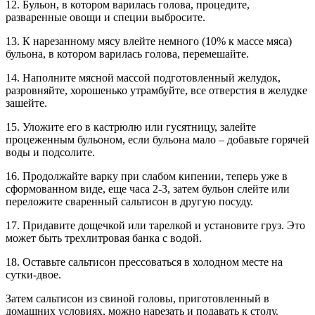
12. Бульон, в котором варилась голова, процедите,
разваренные овощи и специи выбросите.
13. К нарезанному мясу влейте немного (10% к массе мяса)
бульона, в котором варилась голова, перемешайте.
14. Наполните мясной массой подготовленный желудок,
разровняйте, хорошенько утрамбуйте, все отверстия в желудке
зашейте.
15. Уложите его в кастрюлю или гусятницу, залейте
процеженным бульоном, если бульона мало – добавьте горячей
воды и подсолите.
16. Продолжайте варку при слабом кипении, теперь уже в
сформованном виде, еще часа 2-3, затем бульон слейте или
переложите сваренный сальтисон в другую посуду.
17. Придавите дощечкой или тарелкой и установите груз. Это
может быть трехлитровая банка с водой.
18. Оставьте сальтисон прессоваться в холодном месте на
сутки-двое.
Затем сальтисон из свиной головы, приготовленный в
домашних условиях, можно нарезать и подавать к столу.