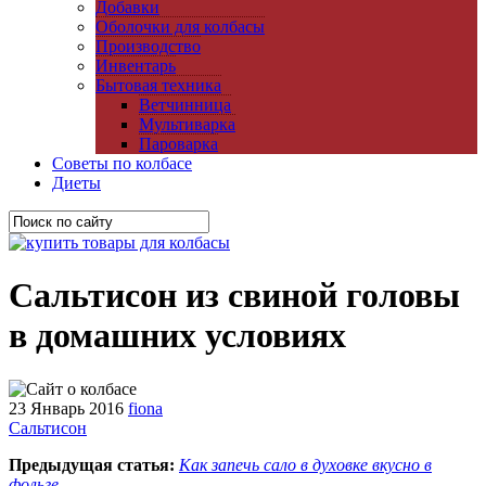
Добавки
Оболочки для колбасы
Производство
Инвентарь
Бытовая техника
Ветчинница
Мультиварка
Пароварка
Советы по колбасе
Диеты
Сальтисон из свиной головы
в домашних условиях
23 Январь 2016
fiona
Сальтисон
Предыдущая статья:
Как запечь сало в духовке вкусно в
фольге