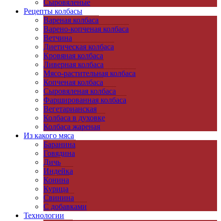
Сыровяленые
Рецепты колбасы
Вареная колбаса
Варено-копченая колбаса
Ветчина
Диетическая колбаса
Кровяная колбаса
Ливерная колбаса
Мясо-растительная колбаса
Копченая колбаса
Сыровяленая колбаса
Фаршированная колбаса
Вегетарианская
Колбаса в духовке
Колбаса жареная
Из какого мяса
Баранина
Говядина
Дичь
Индейка
Конина
Курица
Свинина
C добавками
Технологии