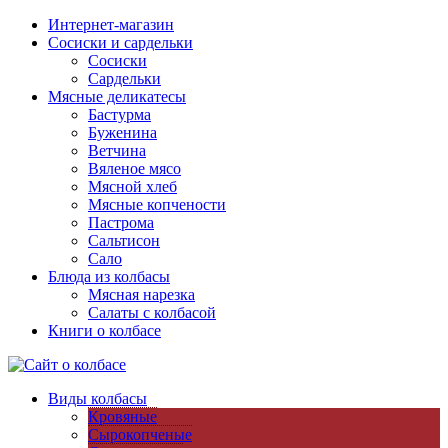
Интернет-магазин
Сосиски и сардельки
Сосиски
Сардельки
Мясные деликатесы
Бастурма
Буженина
Ветчина
Вяленое мясо
Мясной хлеб
Мясные копчености
Пастрома
Сальтисон
Сало
Блюда из колбасы
Мясная нарезка
Салаты с колбасой
Книги о колбасе
Виды колбасы
Кровяные
Сырокопченые