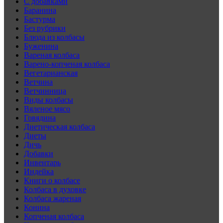
C добавками
Баранина
Бастурма
Без рубрики
Блюда из колбасы
Буженина
Вареная колбаса
Варено-копченая колбаса
Вегетарианская
Ветчина
Ветчинница
Виды колбасы
Вяленое мясо
Говядина
Диетическая колбаса
Диеты
Дичь
Добавки
Инвентарь
Индейка
Книги о колбасе
Колбаса в духовке
Колбаса жареная
Конина
Копченая колбаса