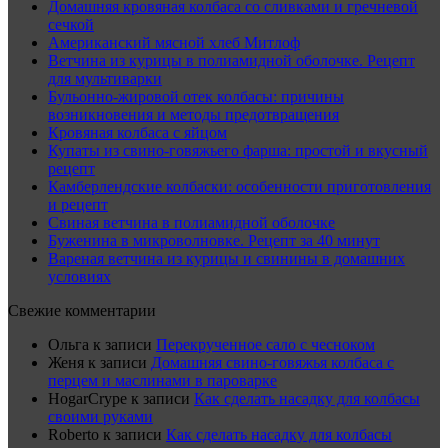
Домашняя кровяная колбаса со сливками и гречневой
сечкой
Американский мясной хлеб Митлоф
Ветчина из курицы в полиамидной оболочке. Рецепт
для мультиварки
Бульонно-жировой отек колбасы: причины
возникновения и методы предотвращения
Кровяная колбаса с яйцом
Купаты из свино-говяжьего фарша: простой и вкусный
рецепт
Камберлендские колбаски: особенности приготовления
и рецепт
Свиная ветчина в полиамидной оболочке
Буженина в микроволновке. Рецепт за 40 минут
Вареная ветчина из курицы и свинины в домашних
условиях
Свежие комментарии
Ольга
к записи
Перекрученное сало с чесноком
Женя
к записи
Домашняя свино-говяжья колбаса с
перцем и маслинами в пароварке
HogarCrype
к записи
Как сделать насадку для колбасы
своими руками
Roberto
к записи
Как сделать насадку для колбасы