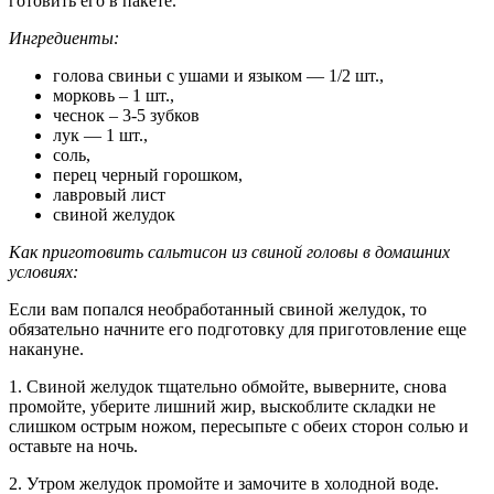
готовить его в пакете.
Ингредиенты:
голова свиньи с ушами и языком — 1/2 шт.,
морковь – 1 шт.,
чеснок – 3-5 зубков
лук — 1 шт.,
соль,
перец черный горошком,
лавровый лист
свиной желудок
Как приготовить сальтисон из свиной головы в домашних
условиях:
Если вам попался необработанный свиной желудок, то
обязательно начните его подготовку для приготовление еще
накануне.
1. Свиной желудок тщательно обмойте, выверните, снова
промойте, уберите лишний жир, выскоблите складки не
слишком острым ножом, пересыпьте с обеих сторон солью и
оставьте на ночь.
2. Утром желудок промойте и замочите в холодной воде.