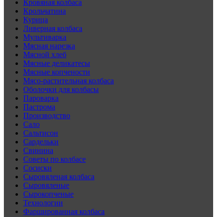
Кровяная колбаса
Крольчатина
Курица
Ливерная колбаса
Мультиварка
Мясная нарезка
Мясной хлеб
Мясные деликатесы
Мясные копчености
Мясо-растительная колбаса
Оболочки для колбасы
Пароварка
Пастрома
Производство
Сало
Сальтисон
Сардельки
Свинина
Советы по колбасе
Сосиски
Сыровяленая колбаса
Сыровяленые
Сырокопченые
Технологии
Фаршированная колбаса