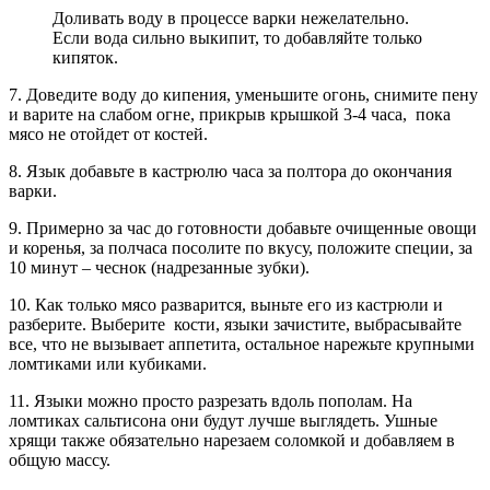
Доливать воду в процессе варки нежелательно.
Если вода сильно выкипит, то добавляйте только
кипяток.
7. Доведите воду до кипения, уменьшите огонь, снимите пену
и варите на слабом огне, прикрыв крышкой 3-4 часа, пока
мясо не отойдет от костей.
8. Язык добавьте в кастрюлю часа за полтора до окончания
варки.
9. Примерно за час до готовности добавьте очищенные овощи
и коренья, за полчаса посолите по вкусу, положите специи, за
10 минут – чеснок (надрезанные зубки).
10. Как только мясо разварится, выньте его из кастрюли и
разберите. Выберите кости, языки зачистите, выбрасывайте
все, что не вызывает аппетита, остальное нарежьте крупными
ломтиками или кубиками.
11. Языки можно просто разрезать вдоль пополам. На
ломтиках сальтисона они будут лучше выглядеть. Ушные
хрящи также обязательно нарезаем соломкой и добавляем в
общую массу.