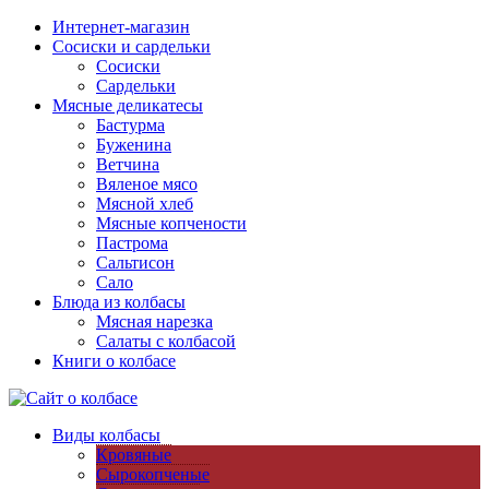
Интернет-магазин
Сосиски и сардельки
Сосиски
Сардельки
Мясные деликатесы
Бастурма
Буженина
Ветчина
Вяленое мясо
Мясной хлеб
Мясные копчености
Пастрома
Сальтисон
Сало
Блюда из колбасы
Мясная нарезка
Салаты с колбасой
Книги о колбасе
Виды колбасы
Кровяные
Сырокопченые