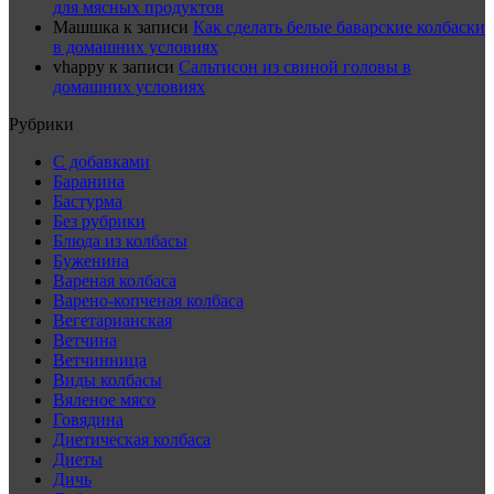
для мясных продуктов
Машшка
к записи
Как сделать белые баварские колбаски
в домашних условиях
vhappy
к записи
Сальтисон из свиной головы в
домашних условиях
Рубрики
C добавками
Баранина
Бастурма
Без рубрики
Блюда из колбасы
Буженина
Вареная колбаса
Варено-копченая колбаса
Вегетарианская
Ветчина
Ветчинница
Виды колбасы
Вяленое мясо
Говядина
Диетическая колбаса
Диеты
Дичь