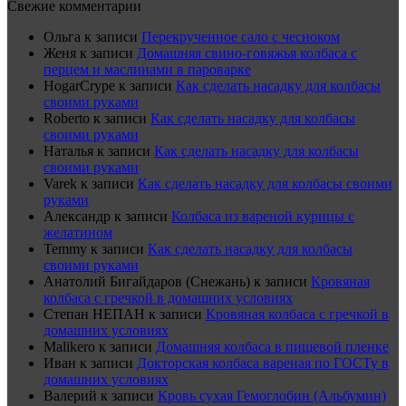
Свежие комментарии
Ольга
к записи
Перекрученное сало с чесноком
Женя
к записи
Домашняя свино-говяжья колбаса с
перцем и маслинами в пароварке
HogarCrype
к записи
Как сделать насадку для колбасы
своими руками
Roberto
к записи
Как сделать насадку для колбасы
своими руками
Наталья
к записи
Как сделать насадку для колбасы
своими руками
Varek
к записи
Как сделать насадку для колбасы своими
руками
Александр
к записи
Колбаса из вареной курицы с
желатином
Temmy
к записи
Как сделать насадку для колбасы
своими руками
Анатолий Бигайдаров (Снежань)
к записи
Кровяная
колбаса с гречкой в домашних условиях
Степан НЕПАН
к записи
Кровяная колбаса с гречкой в
домашних условиях
Malikero
к записи
Домашняя колбаса в пищевой пленке
Иван
к записи
Докторская колбаса вареная по ГОСТу в
домашних условиях
Валерий
к записи
Кровь сухая Гемоглобин (Альбумин)