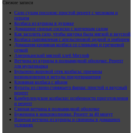
Свежие записи
Сало сухим посолом: простой рецепт с чесноком и
перцем
Колбаса из курицы в духовке
Домашние свиные сосиски с копченым салом
Как засолить сало, чтобы шкурка была мягкой и вкусной
Колбаса сыровяленая с апельсиновой цедрой и имбирем
Домашняя кровяная колбаса со сливками и гречневой
сечкой
Американский мясной хлеб Митлоф
Ветчина из курицы в полиамидной оболочке. Рецепт
для мультиварки
Бульонно-жировой отек колбасы: причины
возникновения и методы предотвращения
Кровяная колбаса с яйцом
Купаты из свино-говяжьего фарша: простой и вкусный
рецепт
Камберлендские колбаски: особенности приготовления
и рецепт
Свиная ветчина в полиамидной оболочке
Буженина в микроволновке. Рецепт за 40 минут
Вареная ветчина из курицы и свинины в домашних
условиях