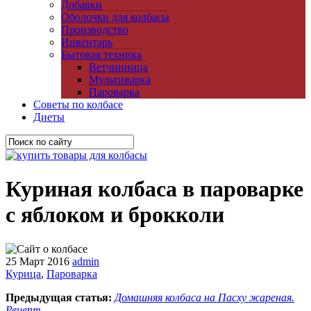
Добавки
Оболочки для колбасы
Производство
Инвентарь
Бытовая техника
Ветчинница
Мультиварка
Пароварка
Советы по колбасе
Диеты
Куриная колбаса в пароварке
с яблоком и брокколи
25 Март 2016
admin
Курица
,
Пароварка
Предыдущая статья:
Домашняя колбаса на Пасху жареная.
Рецепт