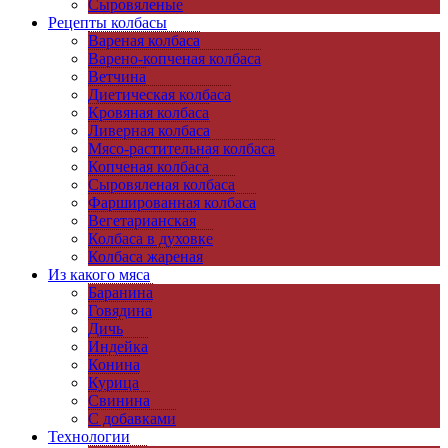
Сыровяленые
Рецепты колбасы
Вареная колбаса
Варено-копченая колбаса
Ветчина
Диетическая колбаса
Кровяная колбаса
Ливерная колбаса
Мясо-растительная колбаса
Копченая колбаса
Сыровяленая колбаса
Фаршированная колбаса
Вегетарианская
Колбаса в духовке
Колбаса жареная
Из какого мяса
Баранина
Говядина
Дичь
Индейка
Конина
Курица
Свинина
C добавками
Технологии