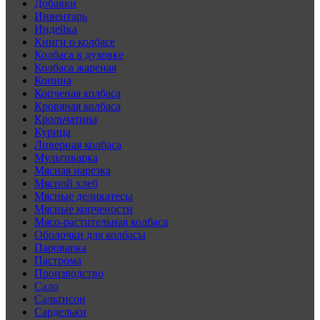
Добавки
Инвентарь
Индейка
Книги о колбасе
Колбаса в духовке
Колбаса жареная
Конина
Копченая колбаса
Кровяная колбаса
Крольчатина
Курица
Ливерная колбаса
Мультиварка
Мясная нарезка
Мясной хлеб
Мясные деликатесы
Мясные копчености
Мясо-растительная колбаса
Оболочки для колбасы
Пароварка
Пастрома
Производство
Сало
Сальтисон
Сардельки