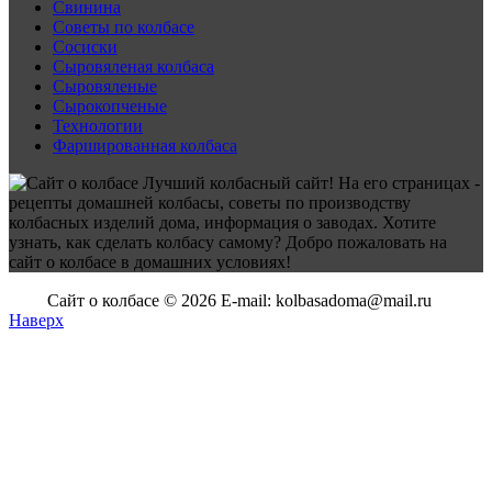
Свинина
Советы по колбасе
Сосиски
Сыровяленая колбаса
Сыровяленые
Сырокопченые
Технологии
Фаршированная колбаса
Лучший колбасный сайт! На его страницах -
рецепты домашней колбасы, советы по производству
колбасных изделий дома, информация о заводах. Хотите
узнать, как сделать колбасу самому? Добро пожаловать на
сайт о колбасе в домашних условиях!
Сайт о колбасе © 2026 E-mail: kolbasadoma@mail.ru
Наверх