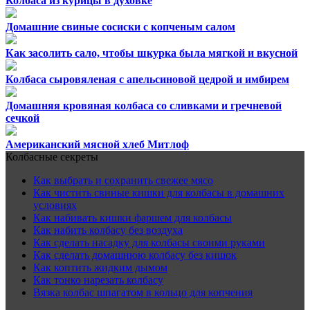
Колбаса из курицы в духовке
Домашние свиные сосиски с копченым салом
Как засолить сало, чтобы шкурка была мягкой и вкусной
Колбаса сыровяленая с апельсиновой цедрой и имбирем
Домашняя кровяная колбаса со сливками и гречневой
сечкой
Американский мясной хлеб Митлоф
Колбасные секреты
Как выбрать и сохранить свежее мясо
Как чистить свиные кишки для колбасы в домашних
условиях
Как набивать кишки фаршем для колбасы
Как набить колбасу без воздуха
Как сделать насадку для колбасы своими руками
Как сделать домашнюю колбасу без кишок
Как коптить жидким дымом
Как тонко нарезать колбасу
Вязка колбас шпагатом в кольцо для копчения