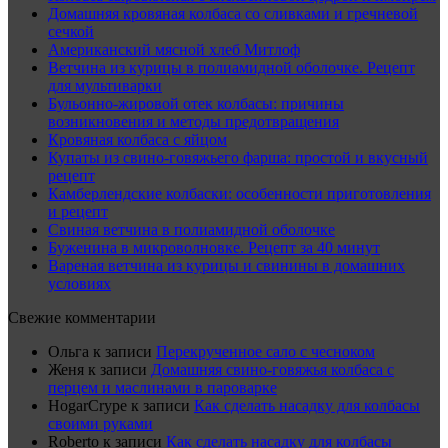
Домашняя кровяная колбаса со сливками и гречневой
сечкой
Американский мясной хлеб Митлоф
Ветчина из курицы в полиамидной оболочке. Рецепт
для мультиварки
Бульонно-жировой отек колбасы: причины
возникновения и методы предотвращения
Кровяная колбаса с яйцом
Купаты из свино-говяжьего фарша: простой и вкусный
рецепт
Камберлендские колбаски: особенности приготовления
и рецепт
Свиная ветчина в полиамидной оболочке
Буженина в микроволновке. Рецепт за 40 минут
Вареная ветчина из курицы и свинины в домашних
условиях
Свежие комментарии
Ольга
к записи
Перекрученное сало с чесноком
Женя
к записи
Домашняя свино-говяжья колбаса с
перцем и маслинами в пароварке
HogarCrype
к записи
Как сделать насадку для колбасы
своими руками
Roberto
к записи
Как сделать насадку для колбасы