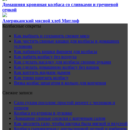
Домашняя кровяная колбаса со сливками и гречневой
сечкой
Американский мясной хлеб Митлоф
Колбасные секреты
Как выбрать и сохранить свежее мясо
Как чистить свиные кишки для колбасы в домашних
условиях
Как набивать кишки фаршем для колбасы
Как набить колбасу без воздуха
Как сделать насадку для колбасы своими руками
Как сделать домашнюю колбасу без кишок
Как коптить жидким дымом
Как тонко нарезать колбасу
Вязка колбас шпагатом в кольцо для копчения
Свежие записи
Сало сухим посолом: простой рецепт с чесноком и
перцем
Колбаса из курицы в духовке
Домашние свиные сосиски с копченым салом
Как засолить сало, чтобы шкурка была мягкой и вкусной
Колбаса сыровяленая с апельсиновой цедрой и имбирем