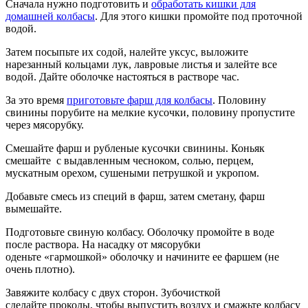
Сначала нужно подготовить и
обработать кишки для
домашней колбасы
. Для этого кишки промойте под проточной
водой.
Затем посыпьте их содой, налейте уксус, выложите
нарезанный кольцами лук, лавровые листья и залейте все
водой. Дайте оболочке настояться в растворе час.
За это время
приготовьте фарш для колбасы
. Половину
свинины порубите на мелкие кусочки, половину пропустите
через мясорубку.
Смешайте фарш и рубленые кусочки свинины. Коньяк
смешайте с выдавленным чесноком, солью, перцем,
мускатным орехом, сушеными петрушкой и укропом.
Добавьте смесь из специй в фарш, затем сметану, фарш
вымешайте.
Подготовьте свиную колбасу. Оболочку промойте в воде
после раствора. На насадку от мясорубки
оденьте «гармошкой» оболочку и начините ее фаршем (не
очень плотно).
Завяжите колбасу с двух сторон. Зубочисткой
сделайте проколы, чтобы выпустить воздух и смажьте колбасу