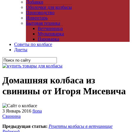
Добавки
Оболочки для колбасы
Производство
Инвентарь
Бытовая техника
Ветчинница
Мультиварка
Пароварка
Советы по колбасе
Диеты
Домашняя колбаса из
свинины от Игоря Мисевича
3 Январь 2016
fiona
Свинина
Предыдущая статья:
Рецепты колбасы в ветчиннице
Редмонд