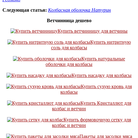
Следующая статья:
Колбасная оболочка Натурин
Ветчинница дешево
Купить ветчинницу для ветчины
Купить нитритную
соль для колбасы
Купить натуральные
оболочки для колбасы
Купить насадку для колбасы
Купить сухую кровь для
колбасы
Купить Кристаллют для
колбас и ветчин
Купить формовочную сетку для
колбас и ветчин
Пакеты для засолки мяса