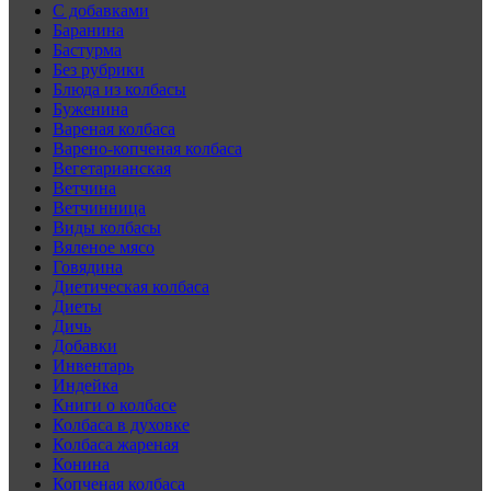
C добавками
Баранина
Бастурма
Без рубрики
Блюда из колбасы
Буженина
Вареная колбаса
Варено-копченая колбаса
Вегетарианская
Ветчина
Ветчинница
Виды колбасы
Вяленое мясо
Говядина
Диетическая колбаса
Диеты
Дичь
Добавки
Инвентарь
Индейка
Книги о колбасе
Колбаса в духовке
Колбаса жареная
Конина
Копченая колбаса