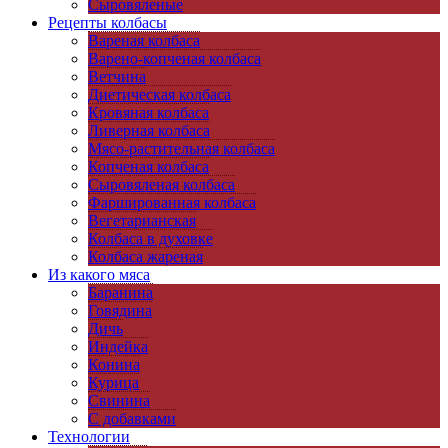
Сыровяленые
Рецепты колбасы
Вареная колбаса
Варено-копченая колбаса
Ветчина
Диетическая колбаса
Кровяная колбаса
Ливерная колбаса
Мясо-растительная колбаса
Копченая колбаса
Сыровяленая колбаса
Фаршированная колбаса
Вегетарианская
Колбаса в духовке
Колбаса жареная
Из какого мяса
Баранина
Говядина
Дичь
Индейка
Конина
Курица
Свинина
C добавками
Технологии