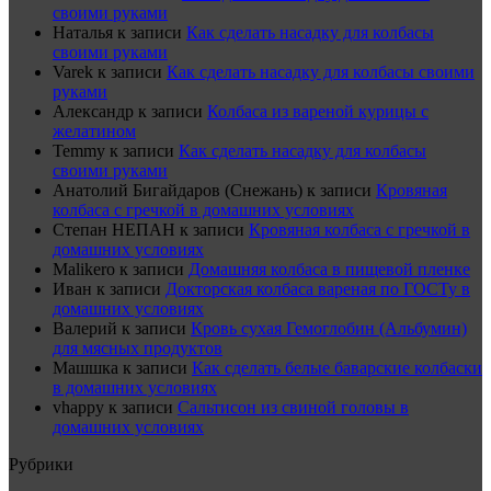
своими руками
Наталья
к записи
Как сделать насадку для колбасы
своими руками
Varek
к записи
Как сделать насадку для колбасы своими
руками
Александр
к записи
Колбаса из вареной курицы с
желатином
Temmy
к записи
Как сделать насадку для колбасы
своими руками
Анатолий Бигайдаров (Снежань)
к записи
Кровяная
колбаса с гречкой в домашних условиях
Степан НЕПАН
к записи
Кровяная колбаса с гречкой в
домашних условиях
Malikero
к записи
Домашняя колбаса в пищевой пленке
Иван
к записи
Докторская колбаса вареная по ГОСТу в
домашних условиях
Валерий
к записи
Кровь сухая Гемоглобин (Альбумин)
для мясных продуктов
Машшка
к записи
Как сделать белые баварские колбаски
в домашних условиях
vhappy
к записи
Сальтисон из свиной головы в
домашних условиях
Рубрики