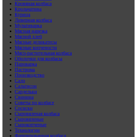
Кровяная колбаса
Крольчатина
Курица
Ливерная колбаса
Мультиварка
Мясная нарезка
Мясной хлеб
Мясные деликатесы
Мясные копчености
Мясо-растительная колбаса
Оболочки для колбасы
Пароварка
Пастрома
Производство
Сало
Сальтисон
Сардельки
Свинина
Советы по колбасе
Сосиски
Сыровяленая колбаса
Сыровяленые
Сырокопченые
Технологии
Фаршированная колбаса