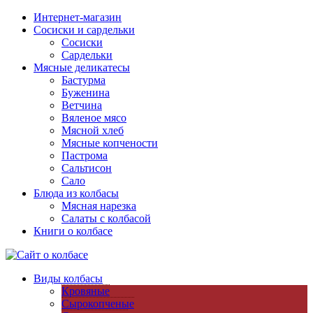
Интернет-магазин
Сосиски и сардельки
Сосиски
Сардельки
Мясные деликатесы
Бастурма
Буженина
Ветчина
Вяленое мясо
Мясной хлеб
Мясные копчености
Пастрома
Сальтисон
Сало
Блюда из колбасы
Мясная нарезка
Салаты с колбасой
Книги о колбасе
Виды колбасы
Кровяные
Сырокопченые